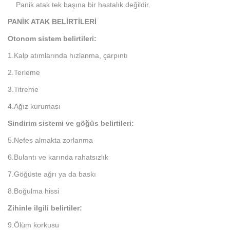
Panik atak tek başına bir hastalık değildir.
PANİK ATAK BELİRTİLERİ
Otonom sistem belirtileri:
1.Kalp atımlarında hızlanma, çarpıntı
2.Terleme
3.Titreme
4.Ağız kuruması
Sindirim sistemi ve göğüs belirtileri:
5.Nefes almakta zorlanma
6.Bulantı ve karında rahatsızlık
7.Göğüste ağrı ya da baskı
8.Boğulma hissi
Zihinle ilgili belirtiler:
9.Ölüm korkusu